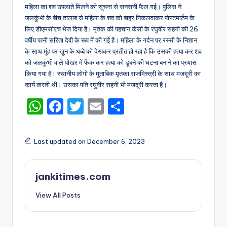
महिला का शव उपलाते मिलने की सूचना से सनसनी फैल गई। पुलिस ने
जलकुंभी के बीच तालाब से महिला के शव को बाहर निकलवाकर पोस्टमार्टम के
लिए डीएमसीएच भेज दिया है। मृतक की पहचान कंसी के रघुवीर सहनी की 26
वर्षीय पत्नी सरिता देवी के रूप में की गई है। महिला के गर्दन पर रस्सी के निशान
के साथ मुंह पर खून के धब्बे को देखकर प्रतीत हो रहा है कि उसकी हत्या कर शव
को जलकुंभी वाले पोखर में फेंक कर हत्या को डूबने की घटना बनाने का प्रयास
किया गया है। स्थानीय लोगों के मुताबिक मृतका राजमिस्त्री के साथ मजदूरी का
कार्य करती थी। उसका पति रघुवीर सहनी भी मजदूरी करता है।
W
F
T
E
S
h
a
w
m
h
a
c
it
ai
ar
Last updated on December 6, 2023
ts
e
te
l
e
A
b
r
jankitimes.com
p
o
View All Posts
p
o
k