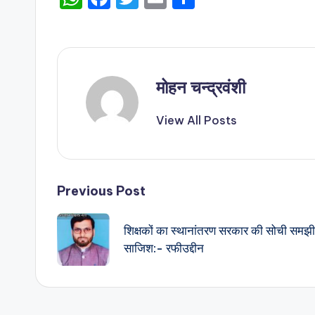
h
a
w
m
h
a
c
it
ai
ar
ts
e
te
l
e
A
b
r
मोहन चन्द्रवंशी
p
o
View All Posts
p
o
k
Post
Previous Post
navigation
शिक्षकों का स्थानांतरण सरकार की सोची समझी
साजिश:- रफीउद्दीन