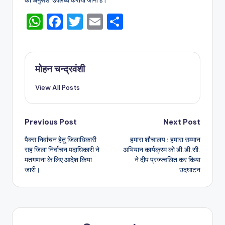
को अनुसंशा उपलब्ध कराया जाना है।
W
F
T
E
S
h
a
w
m
h
a
c
it
ai
ar
ts
e
te
l
e
मोहन चन्द्रवंशी
A
b
r
View All Posts
p
o
p
o
Post
Previous Post
Next Post
k
पैक्स निर्वाचन हेतु जिलाधिकारी
हमारा शौचालय : हमारा सम्मान
navigation
सह जिला निर्वाचन पदाधिकारी ने
अभियान कार्यक्रम को डी.डी.सी.
मतगणना के लिए आदेश किया
ने दीप प्रज्ज्वलित कर किया
जारी।
उदघाटन