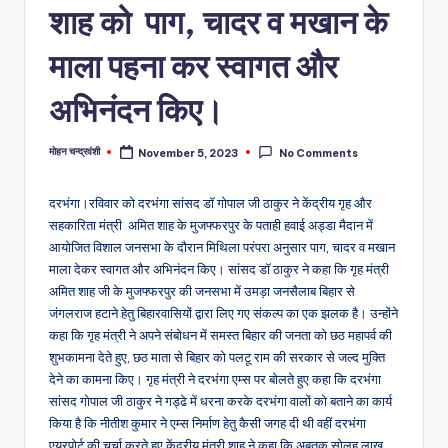
शाह को पाग, चादर व मखान के
माला पहना कर स्वागत और
अभिनंदन किए।
मोहन चन्द्रवंशी
November 5, 2023
No Comments
Posted
by
दरभंगा।रविवार को दरभंगा सांसद डॉ गोपाल जी ठाकुर ने केंद्रीय गृह और
सहकारिता मंत्री अमित शाह के मुजफ्फरपुर के पताही हवाई अड्डा मैदान में
आयोजित विशाल जनसभा के दौरान मिथिला परंपरा अनुसार पाग, चादर व मखान
माला देकर स्वागत और अभिनंदन किए। सांसद डॉ ठाकुर ने कहा कि गृह मंत्री
अमित शाह जी के मुजफ्फरपुर की जनसभा में उमड़ा जनसैलाब बिहार से
जंगलराज हटाने हेतु बिहारवासियों द्वारा लिए गए संकल्प का एक झलक है। उन्होंने
कहा कि गृह मंत्री ने अपने संबोधन में समस्त बिहार की जनता को छठ महापर्व की
शुभकामना देते हुए, छठ माता से बिहार को पलटू राम की सरकार से जल्द मुक्ति
देने का कामना किए। गृह मंत्री ने दरभंगा एम्स पर बोलते हुए कहा कि दरभंगा
सांसद गोपाल जी ठाकुर ने गड्ढे में धरना करके दरभंगा वालों को बताने का कार्य
किया है कि नीतीश कुमार ने एम्स निर्माण हेतु कैसी जगह दी थी वहीं दरभंगा
एयरपोर्ट की चर्चा करते हुए केंद्रीय मंत्री शाह ने कहा कि अबतक सोलह लाख