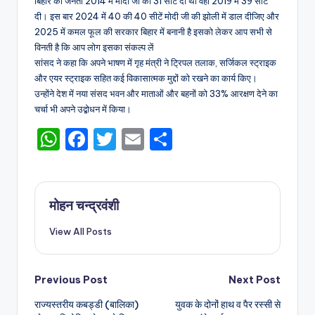
बिहार की जनता 2014 में मोदी जी को 31 सीटें दी थी वहीं 2019 में 39 सीटें
दी। इस बार 2024 में 40 की 40 सीटें मोदी जी की झोली में डाल दीजिए और
2025 में कमल फूल की सरकार बिहार में बनानी है इसको लेकर आप सभी से
विनती है कि आप लोग इसका संकल्प लें
सांसद ने कहा कि अपने भाषण में गृह मंत्री ने ट्रिपल तलाक, सर्जिकल स्ट्राइक
और एयर स्ट्राइक सहित कई विकासात्मक मुद्दों को रखने का कार्य किए।
उन्होंने देश में नया संसद भवन और माताओं और बहनों को 33% आरक्षण देने का
चर्चा भी अपने उद्बोधन में किया।
W
F
T
E
S
h
a
w
m
h
a
c
it
ai
ar
ts
e
te
l
e
मोहन चन्द्रवंशी
A
b
r
View All Posts
p
o
p
o
Post
Previous Post
Next Post
k
राज्यस्तरीय कबड्डी (बालिका)
युवक के दोनों हाथ व पैर रस्सी से
navigation