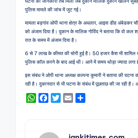
घटना की जानकारी तब मिली जब दुकान मालिक दुकान खोलने सुबह प
पुलिस मामले की जांच में जुट गई।
मामला बड़गांव ओपी थाना क्षेत्र के अधलार, आइस डीह अंबेडकर चौक 
को अंजाम दिया है। दुकान के मालिक गोविंद ने बताया कि वो कल 
रात के समय में अंजाम दिया है।
6 से 7 लाख के कीमत की चोरी हुई है। 50 हजार कैश भी शामिल था
पुलिस कॉल करने के बाद आई थी। आने में समय थोड़ा ज्यादा लगा 
इस संबंध ने ओपी थाना अध्यक्ष कल्पना कुमारी ने बताया की घटना क
रही है। दुकानदार से भी घटना के संबंध में पूछताछ की जा रही है
W
F
T
E
S
h
a
w
m
h
a
c
it
ai
ar
ts
e
te
l
e
A
b
r
jankitimes.com