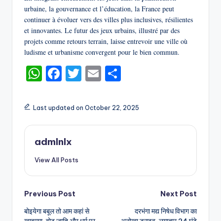
urbaine, la gouvernance et l’éducation, la France peut
continuer à évoluer vers des villes plus inclusives, résilientes
et innovantes. Le futur des jeux urbains, illustré par des
projets comme retours terrain, laisse entrevoir une ville où
ludisme et urbanisme convergent pour le bien commun.
W
F
T
E
S
h
a
w
m
h
a
c
it
ai
ar
Last updated on October 22, 2025
ts
e
te
l
e
A
b
r
admlnlx
p
o
View All Posts
p
o
k
Post
Previous Post
Next Post
बोइयेगा बबूल तो आम कहां से
दरभंगा मद्य निषेध विभाग का
navigation
खाइएगा, वोट जाति और धर्म पर
अनोखा ड्राइव, लगातार 24 घंटे