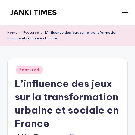
JANKI TIMES
Skip
to
A
content
Hindi
Home
Featured
L’influence des jeux sur la transformation
Web
urbaine et sociale en France
News
Portal
Posted
Featured
in
L’influence des jeux
sur la transformation
urbaine et sociale en
France