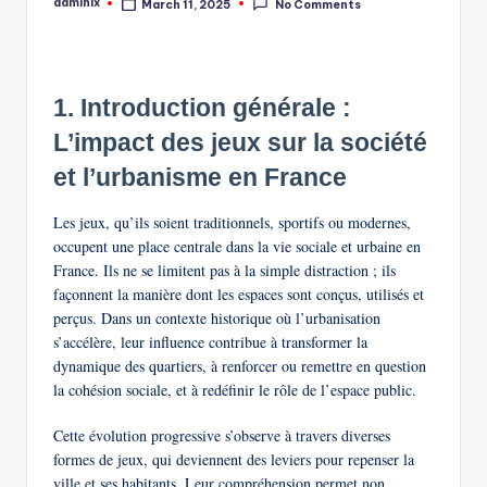
admlnlx
March 11, 2025
No Comments
Posted
by
1. Introduction générale :
L’impact des jeux sur la société
et l’urbanisme en France
Les jeux, qu’ils soient traditionnels, sportifs ou modernes,
occupent une place centrale dans la vie sociale et urbaine en
France. Ils ne se limitent pas à la simple distraction ; ils
façonnent la manière dont les espaces sont conçus, utilisés et
perçus. Dans un contexte historique où l’urbanisation
s’accélère, leur influence contribue à transformer la
dynamique des quartiers, à renforcer ou remettre en question
la cohésion sociale, et à redéfinir le rôle de l’espace public.
Cette évolution progressive s’observe à travers diverses
formes de jeux, qui deviennent des leviers pour repenser la
ville et ses habitants. Leur compréhension permet non