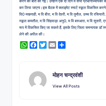
करने की बात की गई। उन्होंने एक दो दिन में सभी प्रधानाध्यापको
कर लिया जाएगा।इस बैठक में क्लाइमेट स्मार्ट स्कूल विकसित करने 
वि0 मखनाही, म वि बीरा, म वि देवरी, म वि तुमौल, उच्च वि रसियार
स्कूल कमतौल, म वि सिंहवाड़ा अनु0, म वि बरुआरा, म वि सुसरी, ए
रूप में विकसित किए जा सकते हैं, इसके लिए जिला समन्वयक डॉ श्याम
लेने की अपील की।
W
F
T
E
S
h
a
w
m
h
a
c
it
ai
ar
ts
e
te
l
e
A
b
r
मोहन चन्द्रवंशी
p
o
View All Posts
p
o
k