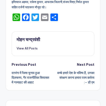
इम्तियाज अहमद, राकेश कुमार, आफताब जिलानी,संजय मिश्र,निर्मल कुमार
सहित दर्जनों पत्रकार मौजूद रहे।
W
F
T
E
S
h
a
w
m
h
a
c
it
ai
ar
ts
e
te
l
e
मोहन चन्द्रवंशी
A
b
r
View All Posts
p
o
p
o
Post
Previous Post
Next Post
k
दरभंगा में पैक्स चुनाव हुआ
बच्चे हमारे देश के भविष्य हैं, उनका
navigation
दिलचस्प, गैर राजनीतिक सियासत
संरक्षण करना हमारा परम कर्तव्य
में गरमाहट की आहट
:- डी एम