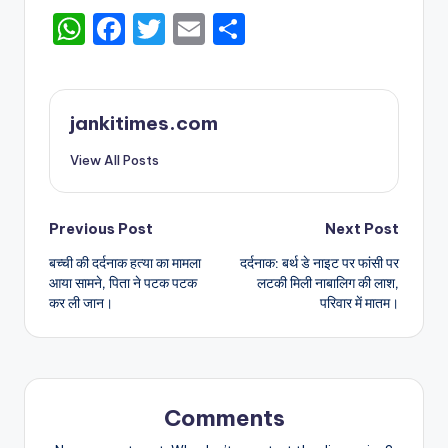
W
F
T
E
S
h
a
w
m
h
a
c
it
ai
ar
ts
e
te
l
e
jankitimes.com
A
b
r
View All Posts
p
o
p
o
Post
Previous Post
Next Post
k
बच्ची की दर्दनाक हत्या का मामला
दर्दनाक: बर्थ डे नाइट पर फांसी पर
navigation
आया सामने, पिता ने पटक पटक
लटकी मिली नाबालिग की लाश,
कर ली जान।
परिवार में मातम।
Comments