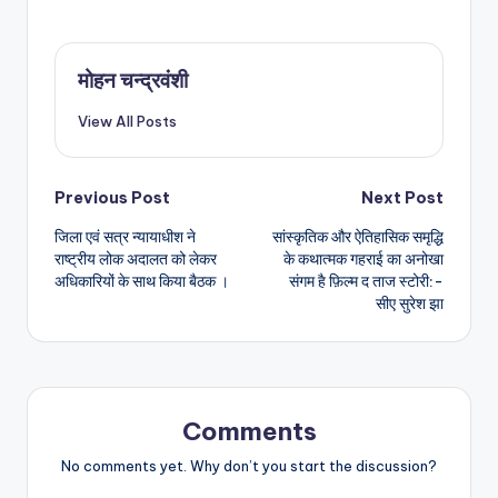
h
a
w
m
h
a
c
it
ai
ar
ts
e
te
l
e
मोहन चन्द्रवंशी
A
b
r
View All Posts
p
o
p
o
Post
Previous Post
Next Post
k
जिला एवं सत्र न्यायाधीश ने
सांस्कृतिक और ऐतिहासिक समृद्धि
navigation
राष्ट्रीय लोक अदालत को लेकर
के कथात्मक गहराई का अनोखा
अधिकारियों के साथ किया बैठक ।
संगम है फ़िल्म द ताज स्टोरी:-
सीए सुरेश झा
Comments
No comments yet. Why don’t you start the discussion?