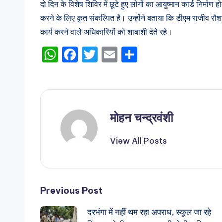
दो दिन के विशेष शिविर में छूटे हुए लोगों का आयुष्मान कार्ड निर्माण
करने के लिए कृत संकल्पित है। उन्होंने बताया कि डीएम राजीव रौशन 
कार्य करने वाले अधिकारियों को शाबाशी देते रहे।
W
F
T
E
S
h
a
w
m
h
a
c
it
ai
ar
ts
e
te
l
e
A
b
r
मोहन चन्द्रवंशी
p
o
View All Posts
p
o
k
Post
Previous Post
दरभंगा में नहीं थम रहा अपराध, स्कूल जा रहे
navigation