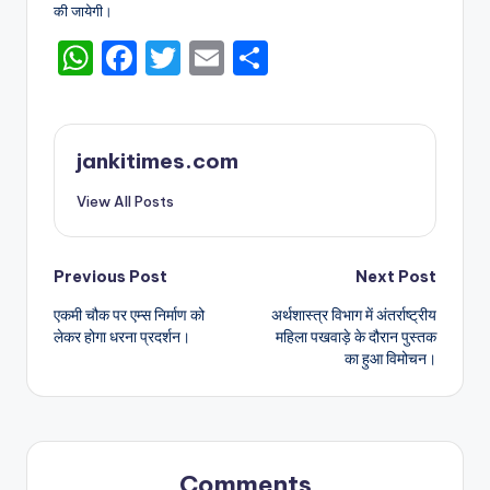
की जायेगी।
W
F
T
E
S
h
a
w
m
h
a
c
it
ai
ar
ts
e
te
l
e
jankitimes.com
A
b
r
View All Posts
p
o
p
o
Post
Previous Post
Next Post
k
एकमी चौक पर एम्स निर्माण को
अर्थशास्त्र विभाग में अंतर्राष्ट्रीय
navigation
लेकर होगा धरना प्रदर्शन।
महिला पखवाड़े के दौरान पुस्तक
का हुआ विमोचन।
Comments